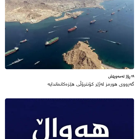
١٩ ڕۆژ لەمەوپێش
گەرووی هورمز لەژێر کۆنترۆڵی هێزەکانماندایە