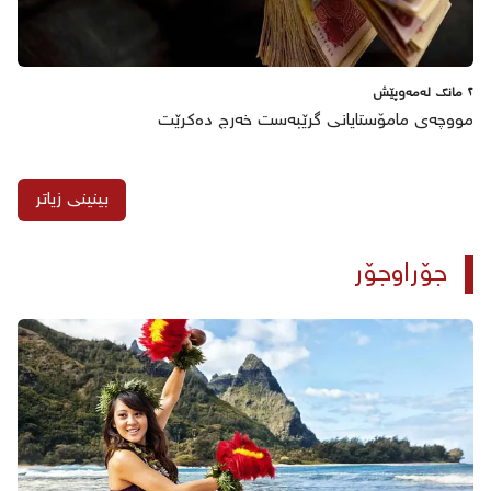
٢ مانگ لەمەوپێش
مووچەی مامۆستایانی گرێبەست خەرج دەکرێت
بینینی زیاتر
جۆراوجۆر