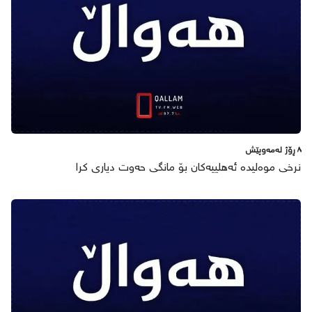
٨ ڕۆژ لەمەوپێش
نرخی موەلیدە ئەهلییەکان بۆ مانگی حەوت دیاری کرا