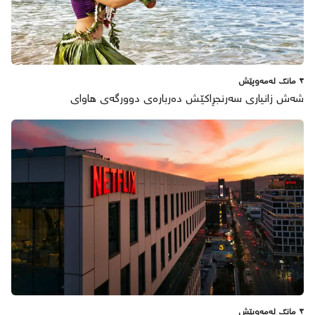
٣ مانگ لەمەوپێش
شەش زانیاری سەرنجڕاکێش دەربارەی دوورگەی هاوای
٣ مانگ لەمەوپێش