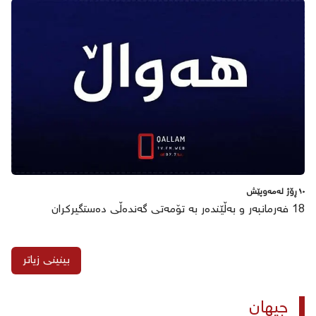
١٠ ڕۆژ لەمەوپێش
18 فەرمانبەر و بەڵێندەر بە تۆمەتی گەندەڵی دەستگیرکران
بینینی زیاتر
جیهان