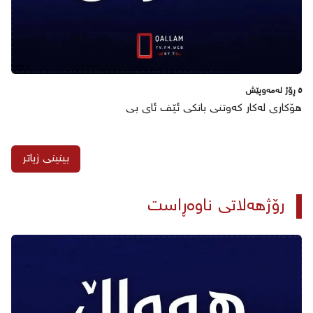
٥ ڕۆژ لەمەوپێش
هۆکاری لەکار کەوتنی بانکی ئێف ئای بی
بینینی زیاتر
رۆژهەلاتی ناوەڕاست