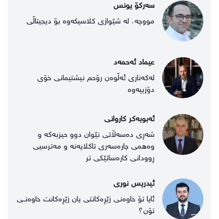
سەرکۆ یونس
مووچه‌، لە شێوازی کلاسیکەوە بۆ دیجیتاڵی
عیماد ئەحمەد
لەکەناری ئەڵوەن رۆحم نیشتیمانی خۆی
دۆزییەوە
ئەبوبەکر کاروانی
شەڕی دەسەڵاتی نێوان دوو حیزبەکە و
وەهمی چارەسەری تاکلایەنە و مەترسیی
ڕوودانی کارەساتێکی تر
ئیدریس نوری
ئایا تۆ خاوەنی زێڕەکانتی یان زێڕەکانت خاوەنــی
تۆن؟