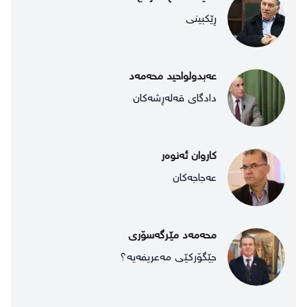
ڕێكبینی
عەبدولواحید محەمەد
دادگای قەلەڕشەکان
کاروان ئەنوەر
عەجاجەكان
محەمەد مێرگەسۆری
جێگۆرکێی مەعریفەیە؟