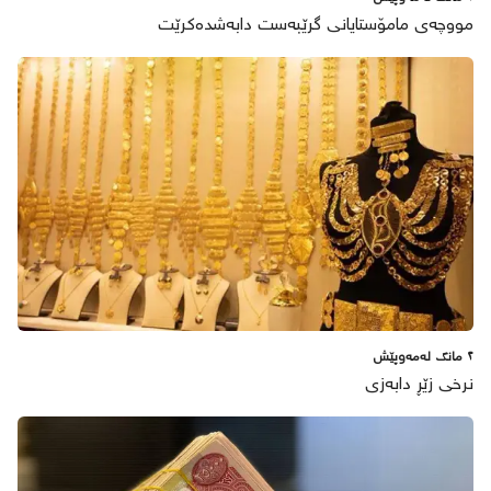
مووچەی مامۆستایانی گرێبەست دابەشدەکرێت
٢ مانگ لەمەوپێش
نرخی زێڕ دابەزی