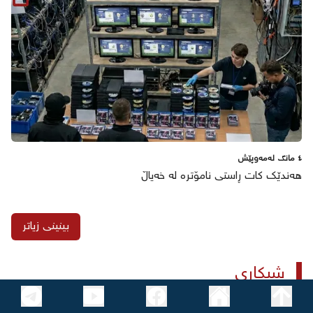
٤ مانگ لەمەوپێش
هەندێک کات ڕاستی نامۆترە لە خەیاڵ
بینینی زیاتر
شیکاری