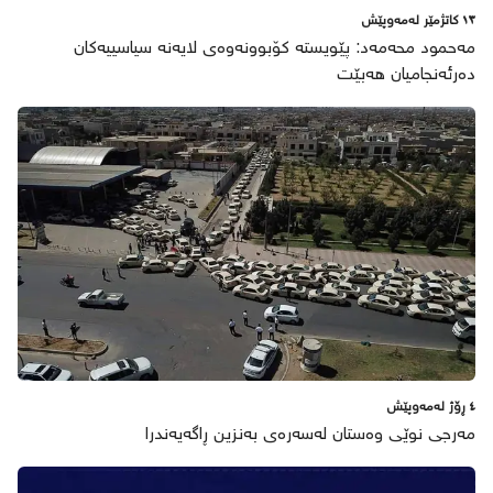
١٣ كاتژمێر لەمەوپێش
مەحمود محەمەد: پێویستە کۆبوونەوەی لایەنە سیاسییەکان
دەرئەنجامیان هەبێت
٤ ڕۆژ لەمەوپێش
مەرجی نوێی وەستان لەسەرەی بەنزین ڕاگەیەندرا