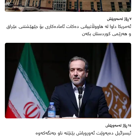
٧ ڕۆژ لەمەوپێش
ئەمریکا داوا لە هاووڵاتییانی دەکات ئامادەکاری بۆ جێهێشتنی عێراق
و هەرێمی کوردستان بکەن
١٤ ڕۆژ لەمەوپێش
ئیسرائیل دەیەوێت ئەوروپاش بێنێتە ناو جەنگەکەوە