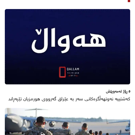
٥ ڕۆژ لەمەوپێش
کەشتییە نەوتهەڵگرەکانی سەر بە عێراق گەرووی هورمزیان تێپەڕاند