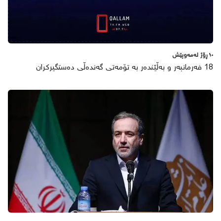
١٠ ڕۆژ لەمەوپێش
18 فەرمانبەر و بەڵێندەر بە تۆمەتی گەندەڵی دەستگیرکران