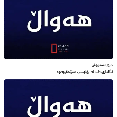
٤ ڕۆژ لەمەوپێش
ئاگادارییەک لە پۆلیسی سلێمانییەوە