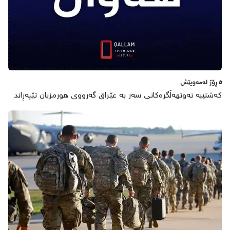
٥ ڕۆژ لەمەوپێش
کەشتییە نەوتهەڵگرەکانی سەر بە عێراق گەرووی هورمزیان تێپەڕاند