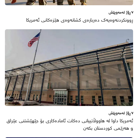
٧ ڕۆژ لەمەوپێش
ڕوونکردنەوەیەک دەربارەی کشانەوەی هێزەکانی ئەمریکا
٧ ڕۆژ لەمەوپێش
ئەمریکا داوا لە هاووڵاتییانی دەکات ئامادەکاری بۆ جێهێشتنی عێراق
و هەرێمی کوردستان بکەن