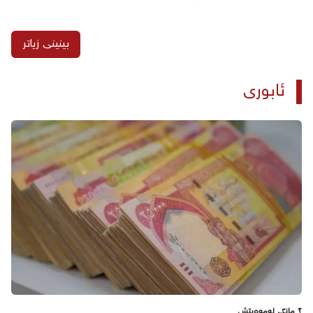
بینینی زیاتر
ئابوری
٢ مانگ لەمەوپێش