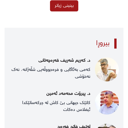
بینینی زیاتر
بیروڕا
د. کەریم شەریف قەرەچەتانی
كه‌می بە‌ئاگایی و فره‌جووڵه‌یی شڵه‌ژانه،‌ نه‌ك
نه‌خۆشی
د. پیرۆت محه‌مه‌د ئه‌مین
کاتێک جیهانی بێ کاش لە چرکەساتێکدا
ئیفلاس دەکات
لەتیف فاتح فەرەج