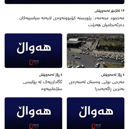
١٣ كاتژمێر لەمەوپێش
مەحمود محەمەد: پێویستە کۆبوونەوەی لایەنە سیاسییەکان
دەرئەنجامیان هەبێت
٤ ڕۆژ لەمەوپێش
٤ ڕۆژ لەمەوپێش
مەرجی نوێی وەستان لەسەرەی
ئاگادارییەک لە پۆلیسی
بەنزین ڕاگەیەندرا
سلێمانییەوە