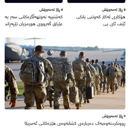
٥ ڕۆژ لەمەوپێش
٥ ڕۆژ لەمەوپێش
هۆکاری لەکار کەوتنی بانکی
کەشتییە نەوتهەڵگرەکانی سەر بە
ئێف ئای بی
عێراق گەرووی هورمزیان تێپەڕاند
٧ ڕۆژ لەمەوپێش
ڕوونکردنەوەیەک دەربارەی کشانەوەی هێزەکانی ئەمریکا