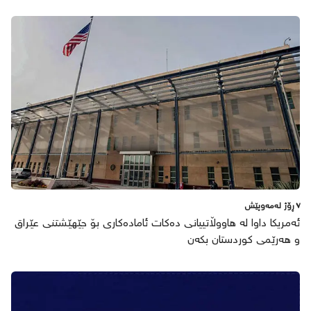
٧ ڕۆژ لەمەوپێش
ئەمریکا داوا لە هاووڵاتییانی دەکات ئامادەکاری بۆ جێهێشتنی عێراق
و هەرێمی کوردستان بکەن