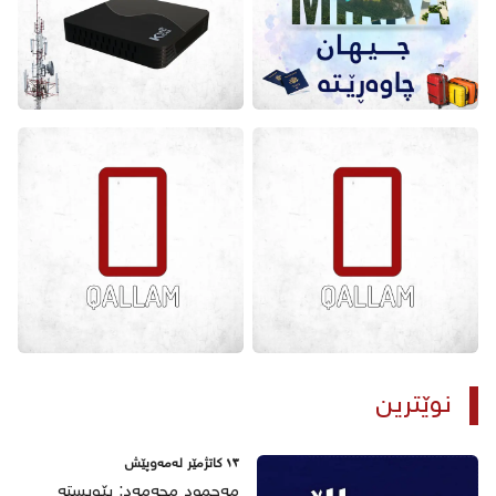
نوێترین
١٣ كاتژمێر لەمەوپێش
مەحمود محەمەد: پێویستە