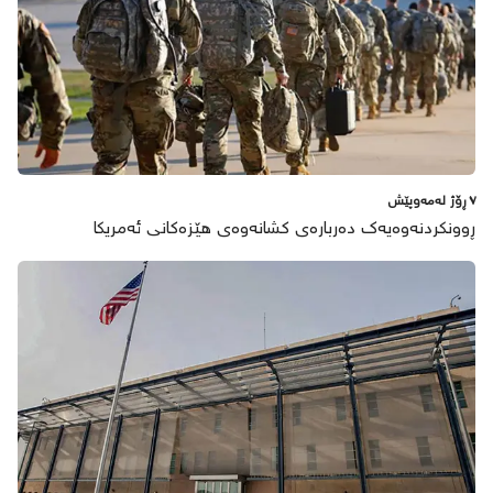
٧ ڕۆژ لەمەوپێش
ڕوونکردنەوەیەک دەربارەی کشانەوەی هێزەکانی ئەمریکا