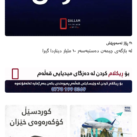
٢١ ڕۆژ لەمەوپێش
لە بازگەی چیمەن دەستبەسەر ١٠ ملیار دیناردا گیرا