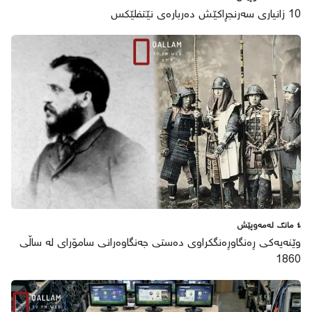
10 زانیاری سەرنجڕاکێش دەربارەی نێتفلێکس
٤ مانگ لەمەوپێش
وێنەیەکی ڕەنگاوڕەنگکراوی دەستی جەنگاوەرانی سامۆرای لە ساڵی
1860