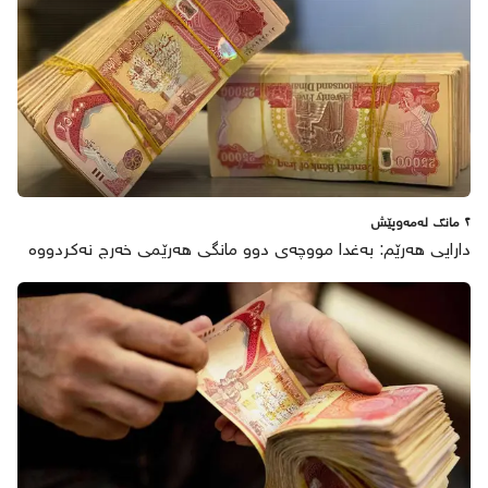
٢ مانگ لەمەوپێش
دارایی هەرێم: بەغدا مووچەی دوو مانگی هەرێمی خەرج نەکردووە