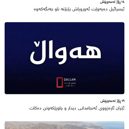
١٤ ڕۆژ لەمەوپێش
ئیسرائیل دەیەوێت ئەوروپاش بێنێتە ناو جەنگەکەوە
١٩ ڕۆژ لەمەوپێش
ئێران ئارەزووی ئەنجامدانی دیدار و چاوپێکەوتن دەکات