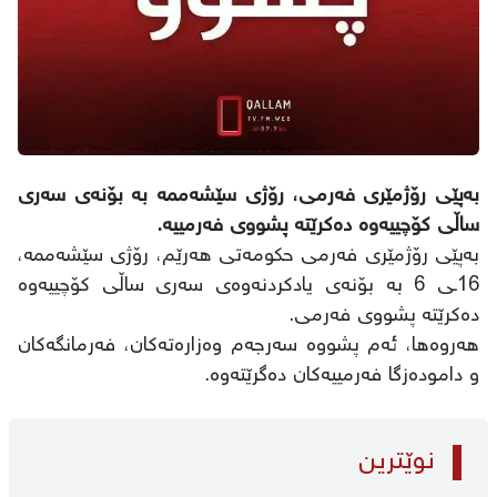
بەپێی رۆژمێری فەرمی، رۆژی سێشەممە بە بۆنەی سەری
ساڵی کۆچییەوە دەکرێتە پشووی فەرمییە.
بەپێی رۆژمێری فەرمی حکومەتی هەرێم، رۆژی سێشەممە،
16ـی 6 بە بۆنەی یادکردنەوەی سەری ساڵی کۆچییەوە
دەکرێتە پشووی فەرمی.
هەروەها، ئەم پشووە سەرجەم وەزارەتەکان، فەرمانگەکان
و دامودەزگا فەرمییەکان دەگرێتەوە.
نوێترین