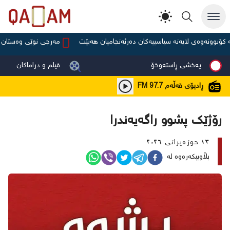
بوونەوەی لایەنە سیاسییەکان دەرئەنجامیان هەبێت
مەرجی نوێی وەستان لەسە
پەخشی ڕاستەوخۆ
فیلم و دراماکان
ڕادیۆی قەڵەم
FM 97.7
رۆژێک پشوو راگەیەندرا
١٣ حوزەیرانی ٢٠٢٦
بڵاویبکەرەوە لە