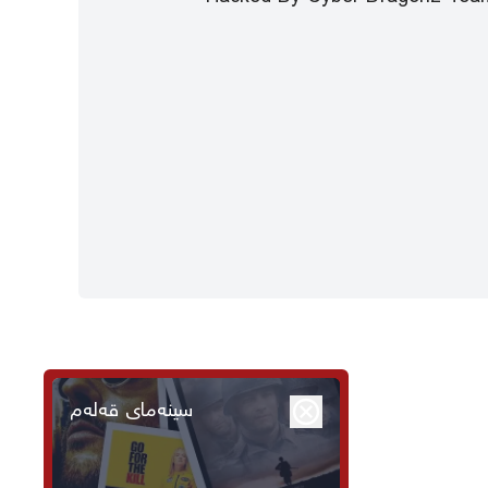
سینەمای قەلەم