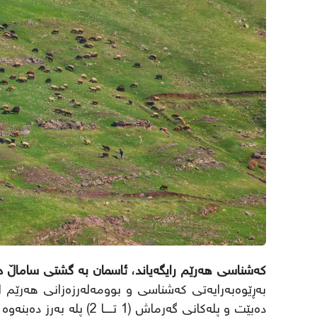
کەشناسی هەرێم رایگەیاند، ئاسمان بە گشتی ساماڵ دەبێت و پلەکانی گەرم
بەڕێوەبەرایەتی کەشناسی و بوومەلەرزەزانی هەرێم لە
دەبێت و پلەکانی گەرماش (1 تــــا 2) پلە بەرز دەبنەوە بەراورد بە تۆمارکراوەکانی دوێنێ.