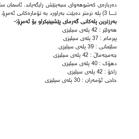
تـــــا 3) پلە نزمتر دەبێت بەراورد بە تۆمارەکانی ئەمڕۆ.
بەرزترین پلەکانی گەرمای پێشبینیکراو بۆ ئەمڕۆ:-
هەولێر : 42 پلەی سیلیزی
پیرمام : 37 پلەی سیلیزی
سلێمانی : 39 پلەی سیلیزی
چەمچەماڵ : 42 پلەی سیلیزی
دهۆک : 40 پلەی سیلیزی
زاخۆ : 42 پلەی سیلیزی
حاجی ئۆمەران : 30 پلەی سیلیزی