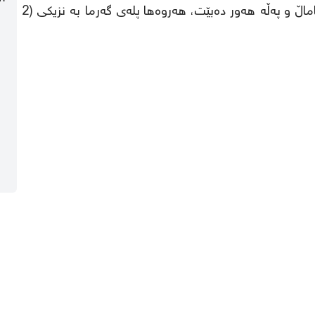
دەربارەی کەشوهەوای سبەینێش رایگەیاند، ئاسمان ساماڵ و پەڵە هەور دەبێت، هەروەها پلەی گەرما بە نزیکی (2