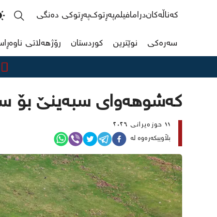
کەناڵەکان
دراما
فیلم
پەڕتوک
پەڕتوکی دەنگی
سەرەکی
نوێترین
کوردستان
رۆژهەلاتی ناوەڕا
مەرجی 
کەشوهەوای سبەینێ بۆ سەی
١١ حوزەیرانی ٢٠٢٦
بڵاویبکەرەوە لە