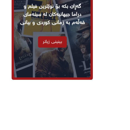
گەڕان بکە بۆ نوێترین فیلم و
دراما جیهانیەکان لە سینەمای
قەڵەم بە زمانی کوردی و بیانی
بینینی زیاتر