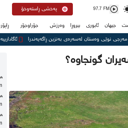
پەخشی ڕاستەوخۆ
97.7 FM
ست
جیهان
ئابوری
بیروڕا
وەرزش
جۆراوجۆر
ڕاپۆر
نوێی وەستان لەسەرەی بەنزین ڕاگەیەندرا
ئاگادارییەک لە 
ران گونجاوە؟
١٨ كاتژمێر لەمەوپ
m
١٨ كاتژمێر لەمەوپ
m
١٨ كاتژمێر لەمەوپ
m