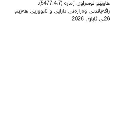
هاوپێچ نوسراوی ژمارە (5477،4،7).
راگەیاندنی وەزارەتی دارایی و ئابووریی هەرێم
26ـی ئایاری 2026