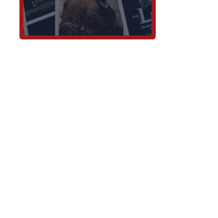
پەیوەندی
سلێمانی
07701990369