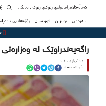
کەناڵەکان
دراما
فیلم
پەڕتوک
پەڕتوکی دەنگی
سەرەکی
نوێترین
کوردستان
رۆژهەلاتی ناوەڕا
مەرجی نوێ
راگەیەندراوێک لە وەزارەتی د
٢٦ ئایاری ٢٠٢٦
بڵاویبکەرەوە لە