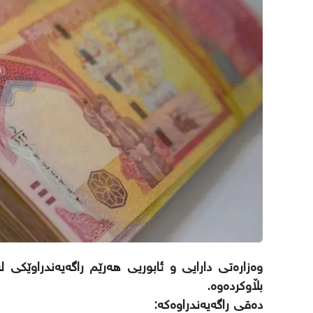
وەزارەتی دارایی و ئابوریی هەرێم راگەیەندراوێکی
بڵاوکردەوە.
دەقی راگەیەندراوەکە: