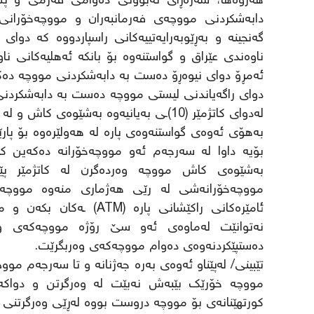
هەروەها، سەرەڕای نەبوونی دەوامی فەرمی و پشو
دابەشکردنی مووچەی فەرمانبەران و مووچەخۆرانی
گەنجینە و بەڕێوبەرایەتییەکانی راسپاردووە کە دوا
ناوەندی عێراق و گواستنەوە بۆ بانکە ئەهلیەکانی نا
ئەمڕۆ دوای نیوەڕۆ دەست بە دابەشکردنی مووچە دەک
دوای راگەیاندنی لیستی مووچە دەست بە دابەشکردنی
لەدوای کاتژمێر (10)ـی بەیانیەوە بەشێوەی کاش و لە رێگای هەژماری من بەردەوام دەبێت.
بەهۆی ئەوەی گواستنەوەی پارە لە هەولێرەوە بۆ پارێز
بۆیە داوا لە سەرجەم ئەو مووچەخۆرانە دەکەین ک
بەشێوەی کاش مووچە وەردەگرن لە کاتژمێر پێن
مووچەخۆرانەشی لە رێی هەژماری منەوە مووچە و
ئامێرەکانی راکێشانی پارە
نەتوانێت لەماوەی ئەو سێ رۆژە مووچەکەی وە
دەستپێکردنەوەی دەوام مووچەکەی وەربگرێت.
تێبینی/ لەپێناو ئەوەی بەرە جەژنانە و تا سەرجەم موو
مووچە خۆرێک بێبەش نەبێت لە وەرگرتن و دواکەوت
کورتهێنانەی بۆ مووچە دروست بووە لەڕێی وەرگرتنی قە