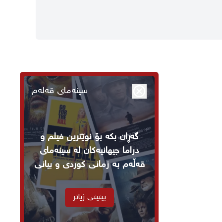
سینەمای قەلەم
گەڕان بکە بۆ نوێترین فیلم و
دراما جیهانیەکان لە سینەمای
قەڵەم بە زمانی کوردی و بیانی
بینینی زیاتر