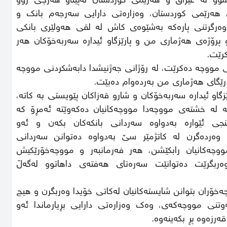
و لە عێراق و هەرێمی کوردستان لەپێناو هەرچی زوو
 هەرێمی کوردستان، وەزارەتی دارایی سەرجەم بانک و
ی وەرگرتنی پارەکە بەشێوەی کاش لە لقی هەولێری بانکی
و پرۆژەی هەژماری من و پارێزگاو ئیدارە سەربەخۆکان هەر
رێت.
 مووچە دەکرێت، لە رۆژانی جەژنیشدا دابەشکردنی مووچە
گاو ئیدارە سەربەخۆکان و شارو قەزاکان پێویستی بە کاتە،
ە لە خشتەی مووچەدا مووچەکانیان دەکەوێتە ئەمڕۆ کە
جی ئێوارە بەدواوە سەردانی بانکەکان بکەن و ئەو
ەردەگرن لە کاتژمێر سێ بەدواوە دەتوانن سەردانی
 (ATM) ـەکان بکەن و مووچەکانیان رابکێشن، هەر فەرمانبەر و مووچەخۆرێکیش
ربگرێت دەتوانێت سەرەتای هەفتەی داهاتوو لەگەڵ
چەخۆران بتوانن شایستەکانیان لەکاتی خۆیدا وەربگرن و هیچ
نی مووچەکەی، وەک وەزارەتی دارایی بڕیارماندا ئەو
رزەوە پڕ بکەینەوە.