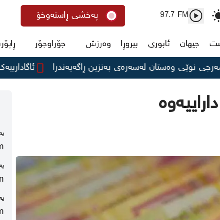
پەخشی ڕاستەوخۆ
97.7 FM
ست
جیهان
ئابوری
بیروڕا
وەرزش
جۆراوجۆر
ڕاپۆر
ی وەستان لەسەرەی بەنزین ڕاگەیەندرا
ئاگادارییەک لە پۆل
اراییەوە
یه
m
یه
m
یه
m