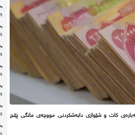
یه
m
یه
m
یه
m
یه
m
یه
m
یه
m
 لەبارەی کات و شێوازی دابەشکردنی مووچەی مانگی پێنج
یه
m