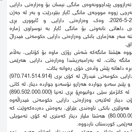
تەرازووی پێداچوونەوەی مانگی نیسان بۆ وەزارەتی دارایی
هەرچی زووە مووچەی مانگی ئایار بنێردرێت و بەر لە جەژن
دابەشبکرێت، سەرلەبەیانی رۆژی دووشەممە، 25-5-2026، وەک وەزارەتی دارایی و ئابووری بڕی
ن وەک نیوەی داهاتی نانەوتی بۆ مانگی ئایار بە نوسراوی ژمارە
(24-5-2026 ) واژۆکراوە خستە سەر هەژماری بانکی وەزارەتی دارایی حکومەتی فیدراڵ
ووە هێشتا مانگەکە شەش رۆژی ماوە بۆ کۆتایی، بەڵام
مانگە بکات، لە بەرامبەریشدا وەزارەتی دارایی هەرێمی
بڕە داهاتە پێش وادەی خۆی رەوانە بکات.
سەرەڕای هەموو ئەو رێوشوێن و رێکارانە وەزارەتی دارایی حکومەتی فیدراڵ لە کۆی بڕی (970،741،514،914)
پێنج سەدو چواردە هەزارو نۆسەدو چواردە دینار، لە کاتی
کۆتاییهاتنی دەوامی فەرمی بانکی ناوەندی عێراق و لە کاتژمێر سێی دوانیوەڕۆ بڕی تەنیا (890،502،000،000)
دینار لەلایەن وەزارەتی دارایی حکومەتی فیدراڵەوە
 هەولێری بانکی ناوەندی عێراق، بەوەش دەردەکەوێت کە
وەزارەتی دارایی حکومەتی فیدراڵ زیاتر لە (80،000،000،000) هەشتا ملیار دینار کەمتری لە کۆی تەمویلی
ەرێمی کوردستان ناردووە.