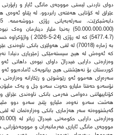
دوای ناردنی لیستی مووچەی مانگی ئایار و راپۆرتی 
عێراق لە کۆتایی هەفتەی رابردوو، لە پێناو ئەوەی 
(50،000،000،000) پەنجا ملیار دینارما
(5477،4،7) کە لە رۆژی 
بە ژمارە (70018) لە لقی هەولێری بانکی ناوەندی عێراق.
کە ئەوەش لە هیچ سیستەمێکی ژمێریاری دنیادا نەب
وەزارەتی دارایی فیدراڵ داوای نیوەی داهاتی ئەو 
کوردستان بۆ نەهێشتنی هیچ بیانویەک ئامادەبوو ئەو 
نۆسەدو حەفتا ملیارو حەوت سەدو چل و یەک ملیۆن و 
هەشت سەدو نەوەد ملیارو پێنج سەدو دوو ملیۆن 
گەیشتووەتە سەر هەژماری بانکی وەزارەتمان لە لقی
مووچەی مانگی ئایاری فەرمانبەران و مووچەخۆرانی ه