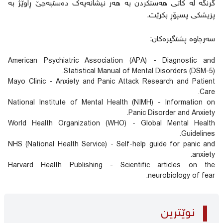
گرنگە لە کاتی هەستکردن بە هەر نیشانەیەک دەستبەجێ ڕاوێژ بە
پزیشکی پسپۆڕ بکرێت.
سەرچاوە پشتگیرەکان:
American Psychiatric Association (APA) - Diagnostic and
Statistical Manual of Mental Disorders (DSM-5).
Mayo Clinic - Anxiety and Panic Attack Research and Patient
Care.
National Institute of Mental Health (NIMH) - Information on
Panic Disorder and Anxiety.
World Health Organization (WHO) - Global Mental Health
Guidelines.
NHS (National Health Service) - Self-help guide for panic and
anxiety.
Harvard Health Publishing - Scientific articles on the
neurobiology of fear.
نوێترین