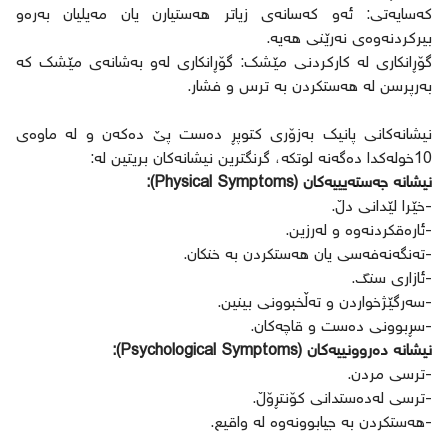
کەسایەتی: ئەو کەسانەی زیاتر هەستیارن یان مەیلیان بەرەو
بیرکردنەوەی نەرێنی هەیە.
گۆڕانکاری لە کارکردنی مێشک: گۆڕانکاری لەو بەشانەی مێشک کە
بەرپرسن لە هەستکردن بە ترس و فشار.
نیشانەکانی پانیک بەزۆری کتوپڕ دەست پێ دەکەن و لە ماوەی
10خولەکدا دەگەنە لوتکە، گرنگترین نیشانەکان بریتین لە:
نیشانە جەستەیییەکان (Physical Symptoms):
-خێرا لێدانی دڵ.
-ئارەقکردنەوە و لەرزین.
-تەنگەنەفەسی یان هەستکردن بە خنکان.
-ئازاری سنگ.
-سەرگێژخواردن و تەڵخبوونی بینین.
-سڕبوونی دەست و قاچەکان.
نیشانە دەروونییەکان (Psychological Symptoms):
-ترسی مردن.
-ترسی لەدەستدانی کۆنتڕۆڵ.
-هەستکردن بە جیابوونەوە لە واقیع.