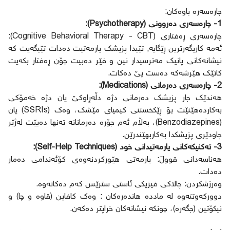
چارەسەرە باوەکان:
1- چارەسەری دەروونی (Psychotherapy):
چارەسەری ڕەفتاری (Cognitive Behavioral Therapy - CBT):
ئەمە کاریگەرترین ڕێگایە, تێیدا پزیشک یارمەتیت دەدات تێبگەیت کە
نیشانەکانی پانیک مەترسیدار نین و فێر دەبیت چۆن ڕەفتار بکەیت
کاتێک هێرشەکە دەست پێ دەکات.
2- چارەسەری دەرمانی (Medications):
هەندێک جار پزیشک دەرمانی دژە دڵەڕاوکێ یان دژە خەمۆکی
بەکاردەهێنێت بۆ ڕێکخستنی کیمیای مێشک، وەک (SSRIs) یان
(Benzodiazepines)، بەڵام ئەم جۆرە دەرمانانە تەنها دەبێت لەژێر
چاودێری پزیشکدا بەکاربهێندرێن.
3- تەکنیکەکانی یارمەتیدانی خود (Self-Help Techniques):
هەناسەدانی قووڵ: یارمەتی هێورکردنەوەی کۆئەندامی دەمار
دەدات.
وەرزشکردن: چالاکی فیزیکی ئاستی سترێس کەم دەکاتەوە.
دوورکەوتنەوە لە ماددە هاندەرەکان : وەک کافاین (قاوە و چا) و
نیکۆتین (جگەرە)، چونکە نیشانەکان خراپتر دەکەن.