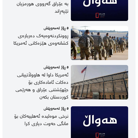
بە عێراق گەرووی هورمزیان
تێپەڕاند
٥ ڕۆژ لەمەوپێش
ڕوونکردنەوەیەک دەربارەی
کشانەوەی هێزەکانی ئەمریکا
٥ ڕۆژ لەمەوپێش
ئەمریکا داوا لە هاووڵاتییانی
دەکات ئامادەکاری بۆ
جێهێشتنی عێراق و هەرێمی
کوردستان بکەن
٥ ڕۆژ لەمەوپێش
نرخی موەلیدە ئەهلییەکان بۆ
مانگی حەوت دیاری کرا