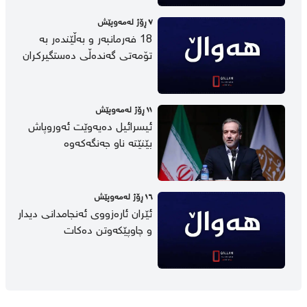
٧ ڕۆژ لەمەوپێش
18 فەرمانبەر و بەڵێندەر بە
تۆمەتی گەندەڵی دەستگیرکران
١١ ڕۆژ لەمەوپێش
ئیسرائیل دەیەوێت ئەوروپاش
بێنێتە ناو جەنگەکەوە
١٦ ڕۆژ لەمەوپێش
ئێران ئارەزووی ئەنجامدانی دیدار
و چاوپێکەوتن دەکات