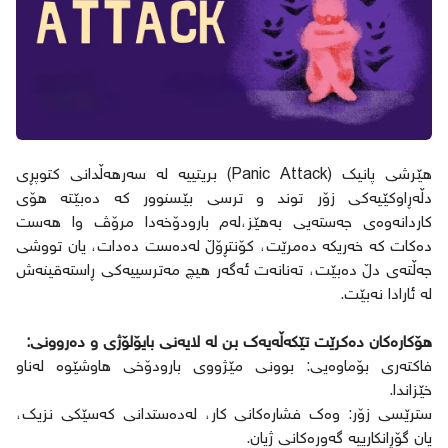
هێرشی پانیک (Panic Attack) بریتییە لە سەرهەڵدانی کتوپڕی
دڵەڕاوکێیەکی زۆر توند و ترسی بێسنوور کە دەبێتە هۆی
کاردانەوەی جەستەیی بەهێز،لەم بارودۆخەدا مرۆڤ وا هەست
دەکات کە خەریکە دەمرێت، کۆنتڕۆڵ لەدەست دەدات، یان تووشی
جەڵتەی دڵ دەبێت، تەنانەت ئەگەر هیچ مەترسییەکی ڕاستەقینەش
لە ئارادا نەبێت.
هۆکارەکان دەکرێت تێکەڵەیەک بن لە لایەنی بایۆلۆژی و دەروونی:
فاکتەری بۆماوەیی: بوونی مێژووی بارودۆخی هاوشێوە لەناو
خێزاندا.
سترێسی زۆر: وەک فشارەکانی کار، لەدەستدانی کەسێکی نزیک،
یان گۆڕانکارییە گەورەکانی ژیان.