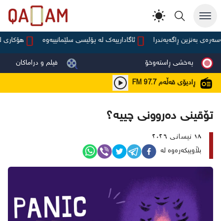
 بەنزین ڕاگەیەندرا
ئاگادارییەک لە پۆلیسی سلێمانییەوە
هۆکاری لەکار
پەخشی ڕاستەوخۆ
فیلم و دراماکان
ڕادیۆی قەڵەم
FM 97.7
تۆقینی دەروونی چییە؟
١٨ نيسانی ٢٠٢٦
بڵاویبکەرەوە لە