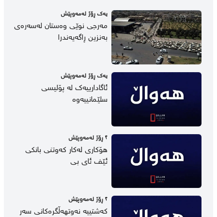
یه‌ك ڕۆژ لەمەوپێش
مەرجی نوێی وەستان لەسەرەی
بەنزین ڕاگەیەندرا
یه‌ك ڕۆژ لەمەوپێش
ئاگادارییەک لە پۆلیسی
سلێمانییەوە
٢ ڕۆژ لەمەوپێش
هۆکاری لەکار کەوتنی بانکی
ئێف ئای بی
٢ ڕۆژ لەمەوپێش
کەشتییە نەوتهەڵگرەکانی سەر