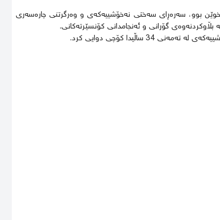
پەنجەی خوێن بوو، سەرەڕای سەختی نەخۆشییەکەی و وەرگرتنی چارەسەری
 بڵاوکردنەوەی گۆرانی و ئەنجامدانی کۆنسێرتەکانی.
34 ساڵیدا کۆچی دوایی کرد.