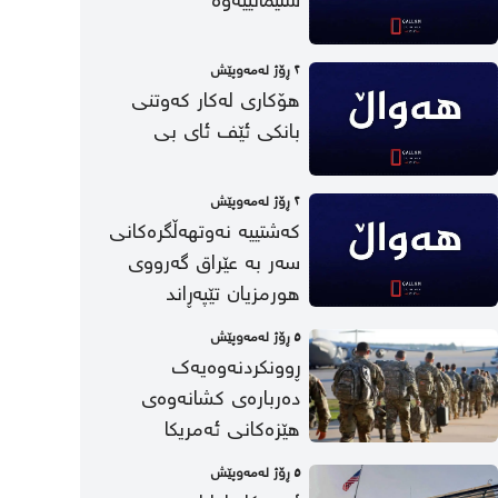
سلێمانییەوە
٢ ڕۆژ لەمەوپێش
هۆکاری لەکار کەوتنی
بانکی ئێف ئای بی
٢ ڕۆژ لەمەوپێش
کەشتییە نەوتهەڵگرەکانی
سەر بە عێراق گەرووی
هورمزیان تێپەڕاند
٥ ڕۆژ لەمەوپێش
ڕوونکردنەوەیەک
دەربارەی کشانەوەی
هێزەکانی ئەمریکا
٥ ڕۆژ لەمەوپێش