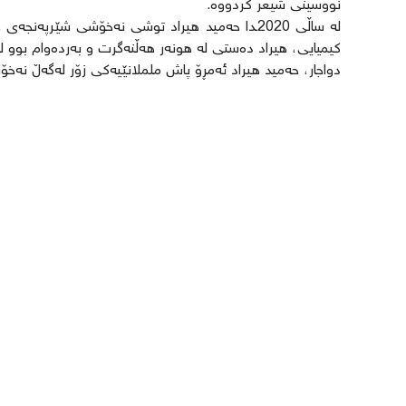
نووسینی شیعر کردووە.
لە ساڵی 2020ـدا حەمید هیراد توشی نەخۆشی شێر
کیمیایی، هیراد دەستی لە هونەر هەڵنەگرت و بەردەوام بوو لە
دواجار، حەمید هیراد ئەمڕۆ پاش ململانێیەکی زۆر لەگەڵ نەخۆشییەکەی لە تەمەنی 