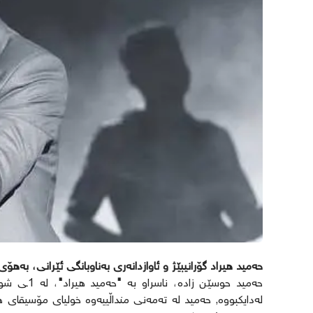
حەمید هیراد گۆرانیبێژ و ئاوازدانەری بەناوبانگی ئێرانی، ب
حەمید حوسێن زادە، ناسراو بە
"
حەمید هیراد
"