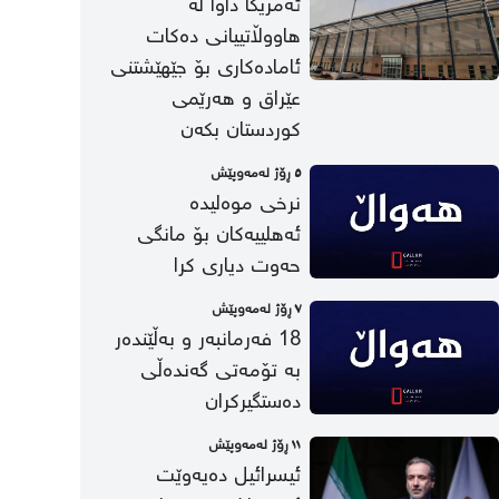
ئەمریکا داوا لە
هاووڵاتییانی دەکات
ئامادەکاری بۆ جێهێشتنی
عێراق و هەرێمی
کوردستان بکەن
٥ ڕۆژ لەمەوپێش
نرخی موەلیدە
ئەهلییەکان بۆ مانگی
حەوت دیاری کرا
٧ ڕۆژ لەمەوپێش
18 فەرمانبەر و بەڵێندەر
بە تۆمەتی گەندەڵی
دەستگیرکران
١١ ڕۆژ لەمەوپێش
ئیسرائیل دەیەوێت