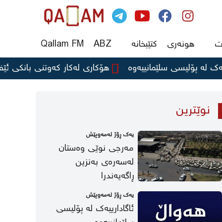
ت
هونەری
کتێبخانە
ABZ
Qallam FM
 پۆلیسی سلێمانییەوە
هۆکاری لەکار کەوتنی بانکی ئێف ئای 
نوێترین
یه‌ك ڕۆژ لەمەوپێش
مەرجی نوێی وەستان
لەسەرەی بەنزین
ڕاگەیەندرا
یه‌ك ڕۆژ لەمەوپێش
ئاگادارییەک لە پۆلیسی