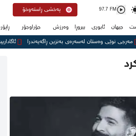
پەخشی ڕاستەوخۆ
97.7 FM
ست
جیهان
ئابوری
بیروڕا
وەرزش
جۆراوجۆر
ڕاپۆر
 نوێی وەستان لەسەرەی بەنزین ڕاگەیەندرا
ئاگادارییەک لە
رد