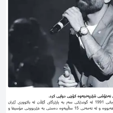
ەهۆی نەخۆشی شێرپەنجەوە کۆچی دوایی کرد.
، لە 1ـی شوباتی 1991 لە گوندێکی سەر بە پارێزگای گێڵان لە باکووری ئێران
لەدایکبووە, حەمید لە تەمەنی منداڵییەوە خولیای مۆسیقای هەبووە و لە تەمەنی 15 ساڵییەوە دەستی بە فێربوونی مۆسیقا و