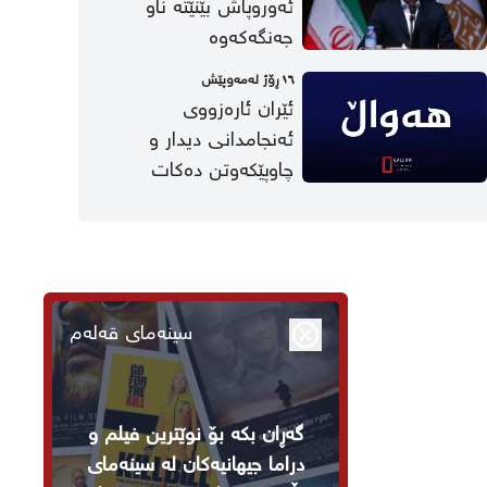
ئەوروپاش بێنێتە ناو
جەنگەکەوە
١٦ ڕۆژ لەمەوپێش
ئێران ئارەزووی
ئەنجامدانی دیدار و
چاوپێکەوتن دەکات
سینەمای قەلەم
گەڕان بکە بۆ نوێترین فیلم و
دراما جیهانیەکان لە سینەمای