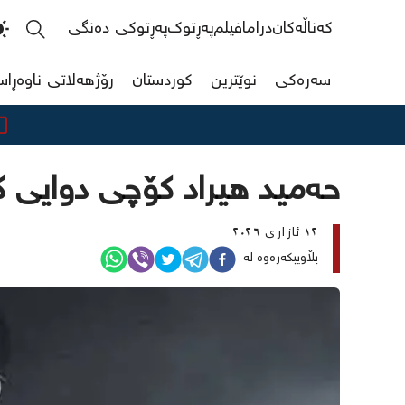
کەناڵەکان
دراما
فیلم
پەڕتوک
پەڕتوکی دەنگی
سەرەکی
نوێترین
کوردستان
رۆژهەلاتی ناوەڕا
مەرجی
حەمید هیراد کۆچی دوایی ک
١٢ ئازاری ٢٠٢٦
بڵاویبکەرەوە لە