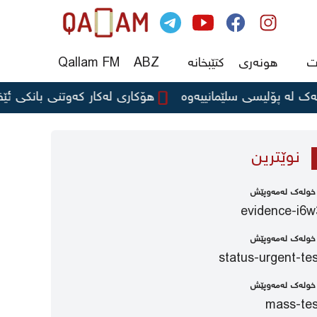
ت
هونەری
کتێبخانە
ABZ
Qallam FM
 پۆلیسی سلێمانییەوە
هۆکاری لەکار کەوتنی بانکی ئێف ئای
نوێترین
evidence-i6w
status-urgent-tes
mass-tes