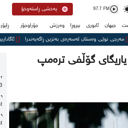
پەخشی ڕاستەوخۆ
97.7 FM
ست
جیهان
ئابوری
بیروڕا
وەرزش
جۆراوجۆر
ڕاپۆر
 نوێی وەستان لەسەرەی بەنزین ڕاگەیەندرا
ئاگادارییەک لە
ەر یاریگای گۆڵفی ترەمپ
٢ خوله‌ك لەمەوپێش
3
٦ خوله‌ك لەمەوپێش
t
٦ خوله‌ك لەمەوپێش
t