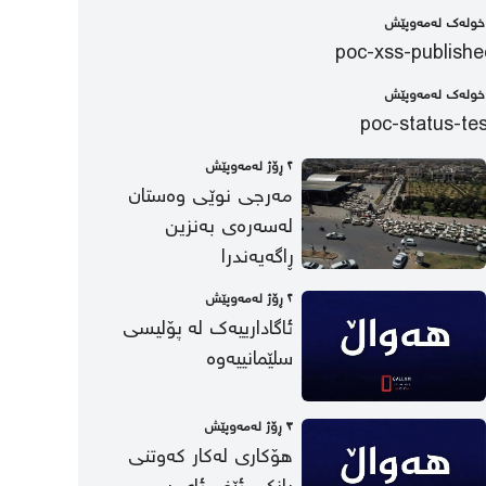
poc-xss-publishe
poc-status-tes
٢ ڕۆژ لەمەوپێش
مەرجی نوێی وەستان
لەسەرەی بەنزین
ڕاگەیەندرا
٢ ڕۆژ لەمەوپێش
ئاگادارییەک لە پۆلیسی
سلێمانییەوە
٣ ڕۆژ لەمەوپێش
هۆکاری لەکار کەوتنی