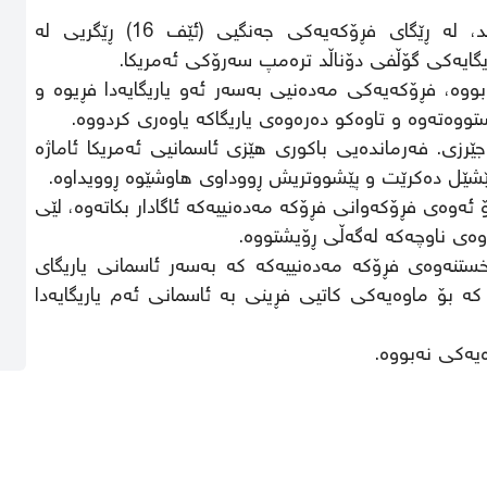
ئەمڕۆ یەکشەممە، سوپای سوپاکە ئەمریکا ڕایگەیاند، لە ڕێگای فڕۆکەیەکی جەنگیی (ئێف 16) ڕێگریی لە
گایەکی گۆڵفی دۆناڵد ترەمپ سەرۆکی ئەمریکا.
 بووە، فڕۆکەیەکی مەدەنیی بەسەر ئەو یاریگایەدا فڕیوە و
وجێرزی. فەرماندەیی باکوری هێزی ئاسمانیی ئەمریکا ئاماژە
پێشێل دەکرێت و پێشووتریش ڕووداوی هاوشێوە ڕوویداوە.
ئەوەی فڕۆکەوانی فڕۆکە مەدەنییەکە ئاگادار بکاتەوە، لێی
ەی ناوچەکە لەگەڵی ڕۆیشتووە.
ستنەوەی فڕۆکە مەدەنییەکە کە بەسەر ئاسمانی یاریگای
ە بۆ ماوەیەکی کاتیی فڕینی بە ئاسمانی ئەم یاریگایەدا
یەکی نەبووە.