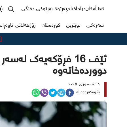
کەناڵەکان
دراما
فیلم
پەڕتوک
پەڕتوکی دەنگی
سەرەکی
نوێترین
کوردستان
رۆژهەلاتی ناوەڕا
مەرجی
ئێف 16 فڕۆکەیەک لەس
دووردەخاتەوە
٦ تەمموزی ٢٠٢٥
بڵاویبکەرەوە لە