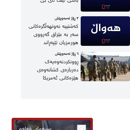
بانکی ئێف ئای بی
٣ ڕۆژ لەمەوپێش
کەشتییە نەوتهەڵگرەکانی
سەر بە عێراق گەرووی
هورمزیان تێپەڕاند
٦ ڕۆژ لەمەوپێش
ڕوونکردنەوەیەک
دەربارەی کشانەوەی
هێزەکانی ئەمریکا
سینەمای قەلەم