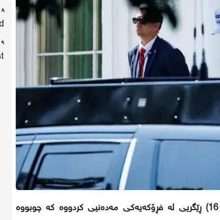
٨ خوله‌ك لەمەوپێش
d
٩ خوله‌ك لەمەوپێش
t
سوپای ئەمریکا بە فڕۆکەیەکی جەنگیی جۆری (ئێف 16) ڕێگریی لە فڕۆکەیەکی مەدەنیی کردووە کە چوبووە