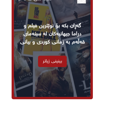
گەڕان بکە بۆ نوێترین فیلم و
دراما جیهانیەکان لە سینەمای
قەڵەم بە زمانی کوردی و بیانی
بینینی زیاتر