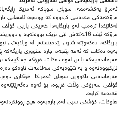
ئاسمانی یاریگایەکی گۆڵفی سەرۆکی ئەمریکا.
فڕۆکەیەکی مەدەنیی کردووە کە چوبووە ئاسمانی یاری
لەکاتێکدا ترەمپ لەو یاریگایەدا خەریکی یاریی گۆڵف
فڕۆکە ئێف 16ـەکەش لێی نزیک بووەتەوە و دووریخستووەتەوە و تاوەکو دەرەوەی یاریگاکە یاوەری کردووە.
یاریگاکە، دەکەوێتە شاری بێدمینستەر لە ویلایەتی نی
بەوە دەکات کە ئەمە پێنجەم جارە سنووری یاریگەکە 
فەرماندەییەکە باس لەوە دەکات، فڕۆکە جەنگییەکە بۆ 
نزیکبووەتەوە و بە شێوەیەکی سەلامەت تاوەکو دەرەو
فەرماندەیی باکووری سوپای ئەمریکا، هۆکاری دوورخ
گۆڵفی سەرۆکی وڵات فڕیوە، بۆ ئەوە دەگەڕێنێتەوە ک
قەدەغە کراوە.
هاوکات، کۆشکی سپی لەم بارەیەوە هیچ ڕوونکردنەوە