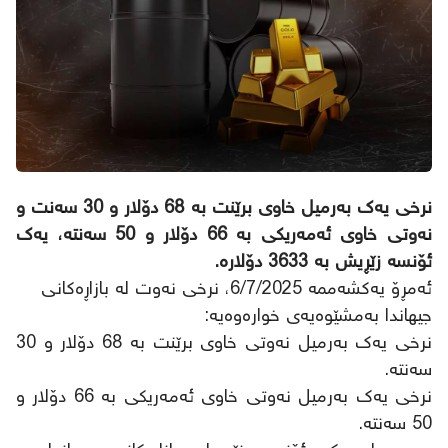
نرخی یەک بەرمیل خاوی برێنت بە 68 دۆلار و 30 سەنت و
نەوتی خاوی ئەمەریکی بە 66 دۆلار و 50 سەنتە، یەک
ئۆنسە زێڕیش بە 3633 دۆلارە.
ئەمڕۆ یەکشەممە 6/7/2025، نرخی نەوت لە بازاڕەکانی
جیهاندا بەمشێوەیەی خوارەوەیە:
نرخی یەک بەرمیل نەوتی خاوی برێنت بە 68 دۆلار و 30
سەنتە.
نرخی یەک بەرمیل نەوتی خاوی ئەمەریکی بە 66 دۆلار و
50 سەنتە.