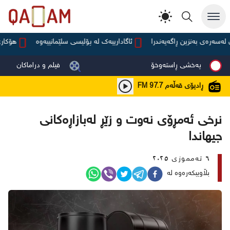
ەرەی بەنزین ڕاگەیەندرا
ئاگادارییەک لە پۆلیسی سلێمانییەوە
هۆکاری ل
پەخشی ڕاستەوخۆ
فیلم و دراماکان
ڕادیۆی قەڵەم
FM 97.7
نرخی ئەمڕۆی نەوت و زێڕ لەبازاڕەکانی
جیهاندا
٦ تەمموزی ٢٠٢٥
بڵاویبکەرەوە لە