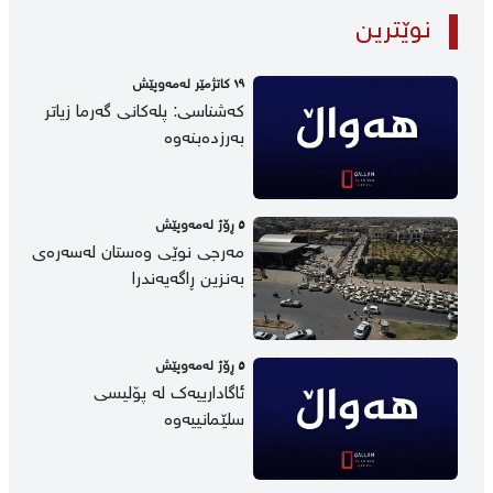
نوێترین
١٩ كاتژمێر لەمەوپێش
کەشناسی: پلەکانی گەرما زیاتر
بەرزدەبنەوە
٥ ڕۆژ لەمەوپێش
مەرجی نوێی وەستان لەسەرەی
بەنزین ڕاگەیەندرا
٥ ڕۆژ لەمەوپێش
ئاگادارییەک لە پۆلیسی
سلێمانییەوە