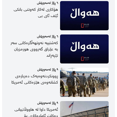
٦ ڕۆژ لەمەوپێش
هۆکاری لەکار کەوتنی بانکی
ئێف ئای بی
٦ ڕۆژ لەمەوپێش
کەشتییە نەوتهەڵگرەکانی سەر
بە عێراق گەرووی هورمزیان
تێپەڕاند
٩ ڕۆژ لەمەوپێش
ڕوونکردنەوەیەک دەربارەی
کشانەوەی هێزەکانی ئەمریکا
٩ ڕۆژ لەمەوپێش
ئەمریکا داوا لە هاووڵاتییانی
دەکات ئامادەکاری بۆ