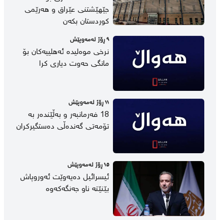
جێهێشتنی عێراق و هەرێمی
کوردستان بکەن
٩ ڕۆژ لەمەوپێش
نرخی موەلیدە ئەهلییەکان بۆ
مانگی حەوت دیاری کرا
١١ ڕۆژ لەمەوپێش
18 فەرمانبەر و بەڵێندەر بە
تۆمەتی گەندەڵی دەستگیرکران
١٥ ڕۆژ لەمەوپێش
ئیسرائیل دەیەوێت ئەوروپاش
بێنێتە ناو جەنگەکەوە