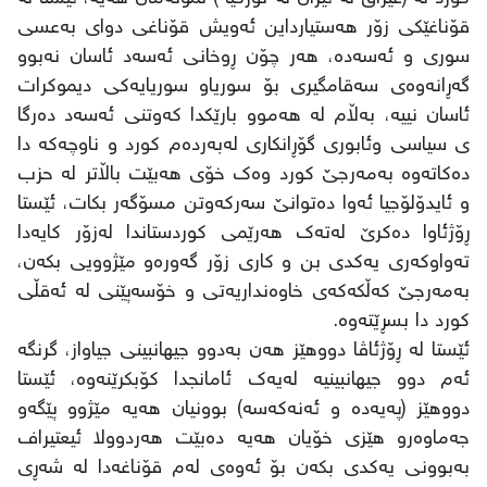
قۆناغێکی زۆر هەستیارداین ئەویش قۆناغی دوای بەعسی
سوری و ئەسەدە، هەر چۆن ڕوخانی ئەسەد ئاسان نەبوو
گەڕانەوەی سەقامگیری بۆ سوریاو سوریایەکی دیموکرات
ئاسان نییە، بەڵام لە هەموو بارێکدا کەوتنی ئەسەد دەرگا
ی سیاسی وئابوری گۆڕانکاری لەبەردەم کورد و ناوچەکە دا
دەکاتەوە بەمەرجێ کورد وەک خۆی هەبێت باڵاتر لە حزب
و ئایدۆلۆجیا ئەوا دەتوانێ سەرکەوتن مسۆگەر بکات، ئێستا
ڕۆژئاوا دەکرێ لەتەک هەرێمی کوردستاندا لەزۆر کایەدا
تەواوکەری یەکدی بن و کاری زۆر گەورەو مێژوویی بکەن،
بەمەرجێ کەڵکەکەی خاوەنداریەتی و خۆسەپێنی لە ئەقڵی
کورد دا بسڕێتەوە.
ئێستا لە ڕۆژئاڤا دووهێز هەن بەدوو جیهانبینی جیاواز، گرنگە
ئەم دوو جیهانبینیە لەیەک ئامانجدا کۆبکرێنەوە، ئێستا
دووهێز (پەیەدە و ئەنەکەسە) بوونیان هەیە مێژوو پێگەو
جەماوەرو هێزی خۆیان هەیە دەبێت هەردوولا ئیعتیراف
بەبوونی یەکدی بکەن بۆ ئەوەی لەم قۆناغەدا لە شەڕی