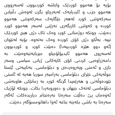
بۆیە بۆ هەموو کوردێک واباشە کوردبوون لەسەرووی
هەموو حزب و ئایدیایەک لەبەرچاو بگرن لەوەش دڵنیابن
سەرکەوتنی کورد لەهەر جێگایەک سەرکەوتنی هەموو
کوردە و کەوتنی کاریگەری نەرێنی لەسەر هەموو کورد
دەبێت، چونکە دوژمنانی کورد وەک تاک دژی هیچ کوردێک
نییە، بەڵکو دژی کۆی کوردە وەک نەتەوە، بۆیە لەنێوان
(ئەو دوو هێزە کوردییەدا) دەبێت کورد و کوردبوون
لەسەروی هەموو ئایدیۆلۆجیاو حیزبایەتیەوەبێت بە
دامەزراوەیی کردنی کۆی کایەکانی ژیانی سیاسی وسەر
بازی و ئەمنی وپەروەردەی و دبلۆماسی، بەتایبەتی ئێستا
جوڵەیەکی خێرای دبلۆماسی بەرامبەر سوریا هەیە لە ئاستی
نێودەوڵەتی و هەرێمیدا گرنگە کورد بە زمانێکی هاوبەشی
دبلۆماسی لەتەک جیهان و دەوروبەردا بکات، چونکە لۆژیک
ئەوەمان پێ دەڵێت سەرەتا بەرەنجام دیاریدەکات ئەگەر
سەرەتا بە باشی بکەینە بناغە ئەوا داهاتومسۆگەر دەبێت.