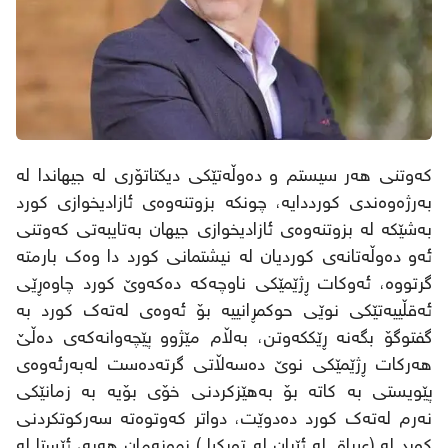
کەوتنی هەر سیستم و دەوڵەتێکی دیکتاتۆری لە جیهاندا لە
بەرژەوەندی کورددایە، چونکە بزوتنەوەی ئازادیخوازی کورد
بەشێکە لە بزوتنەوەی ئازادیخوازی جیهان بەتایبەتی کەوتنی
ئەو دەوڵەتانەی کوردیان لە نیشتمانی کورد دا وەک بارمتە
گرتووە، ئەوکات ڕژێمێکی ناوچەکە دەکەوێ کورد چاوەڕێی
ئەقڵییەتێکی نوێی حوکمڕانییە بۆ ئەوەی لەتەک کورد بە
گفتوگۆ بگەنە ڕێککەوتن، بەڵام مێژوو پێچەوانەکەی دەڵێ
هەرکات ڕژێمێکی نوێ دەسەڵاتی گرتەدەست لەبەرئەوەی
پێویستی بە کاتە بۆ بەهێزکردنی خۆی بۆیە بە زمانێکی
نەرم لەتەک کورد دەدوێت، دواتر کەوتوەتە سەرکوتکردنی
کورد لە (عیراق لە ئێران لە تورکیا ) نمونەمان هەیە، ئێستا لە