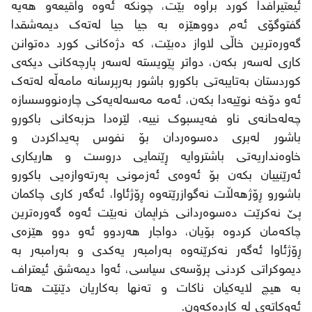
ئیعتیرافدا کورد براوە بێت، چونکە ئەوە واقیعەو هەیە
گفتوگۆی ئەم دووهێزە بە جیا جیا لەتەک دیمەشقدا
گەورەترین خاڵی لاواز دەبێت، کە دژەکانی کورد دەتوانن
کاری لەسەر بکەن، دواتر پێویستە لەسەر پارچەکانی دیکەی
کوردستان بەتایبەتی باکورو باشور بەرپرسانە مامەڵە لەتەک
ئەو دۆخە نوێیەدا بکەن، ئەمە مەسەلەیەکی چارەنووسسازە
چەلەحانەی ناو فەیسبوک نییە، لێرەدا حزبەکانی باکورو
باشور لەبری دەسوەردان بۆ نفوس پەیداکردن و
خاوەنداریەتی باشتروایە ڕێنمایی دروست و هاریکاری
ئەرێنییان بکەن بۆ ئەوەی ئەزمونی پەرتەوازەیی باکورو
باشورو ڕۆژهەڵات نەگوازرێتەوە ڕۆژئاوا، ئەگەر کاری چاکمان
پێ نەکرێت دەسوەردانی خراپمان نەبێت ئەوە گەورەترین
چاکەمان کردوە بۆیان، دواجار هەردوو ئەو دوو هێزەی
ڕۆژئاوا ئەگەر نەکرێنەوە بەرامبەر یەکدی و بەرامبەر بە
دیموکراتی کردنی پرۆسەی سیاسی، ئەوا دیمەشق ئیعتراف
بە هیچ لایەکیان ناکات و تەنها بەکاریان دێنێت هەتا
ئەوکاتەی لە کاردەکەون.