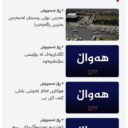
٢ ڕۆژ لەمەوپێش
مەرجی نوێی وەستان لەسەرەی
بەنزین ڕاگەیەندرا
٢ ڕۆژ لەمەوپێش
ئاگادارییەک لە پۆلیسی
سلێمانییەوە
٣ ڕۆژ لەمەوپێش
هۆکاری لەکار کەوتنی بانکی
ئێف ئای بی
٣ ڕۆژ لەمەوپێش
کەشتییە نەوتهەڵگرەکانی سەر