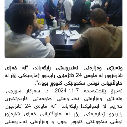
وتەبێژی وەزارەتی تەندروستی ڕایگەیاند، “لە قەزای
شارەزوور لە ماوەی 24 کاتژمێری رابردوو ژمارەیەکی زۆر لە
هاوڵاتییانی توشی سکچونێکی کتووپڕ بوون”.
ئەمڕۆ پێنجشەممە 7-11-2024، د. سەرکار سورچی،
وتەبێژی وەزارەتی تەندروستی حکومەتی کاربەڕێکەری
هەرێم لە لێدوانێکدا ڕایگەیاند: "لە ماوەی 24 کاتژمێری
رابردوو ژمارەیەکی زۆر لە هاوڵاتییانی قەزای شارەزور
توشی سکچونێکی کتووپڕ بوون و وەزارەتی تەندروستی