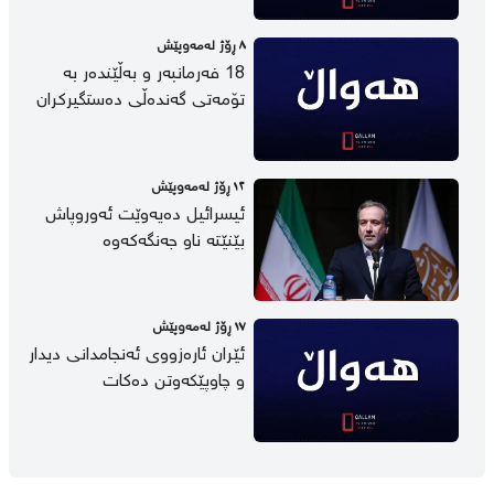
٨ ڕۆژ لەمەوپێش
18 فەرمانبەر و بەڵێندەر بە
تۆمەتی گەندەڵی دەستگیرکران
١٢ ڕۆژ لەمەوپێش
ئیسرائیل دەیەوێت ئەوروپاش
بێنێتە ناو جەنگەکەوە
١٧ ڕۆژ لەمەوپێش
ئێران ئارەزووی ئەنجامدانی دیدار
و چاوپێکەوتن دەکات