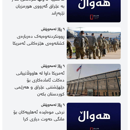
بە عێراق گەرووی هورمزیان
تێپەڕاند
٦ ڕۆژ لەمەوپێش
ڕوونکردنەوەیەک دەربارەی
کشانەوەی هێزەکانی ئەمریکا
٦ ڕۆژ لەمەوپێش
ئەمریکا داوا لە هاووڵاتییانی
دەکات ئامادەکاری بۆ
جێهێشتنی عێراق و هەرێمی
کوردستان بکەن
٦ ڕۆژ لەمەوپێش
نرخی موەلیدە ئەهلییەکان بۆ
مانگی حەوت دیاری کرا