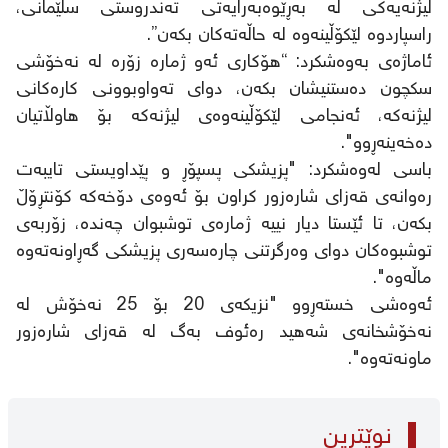
لیژنەیەکی لە بەڕێوەبەرایەتی تەندروستی سلێمانی،
راسپاردوە لێکۆڵینەوە لە حاڵەتەکان بکەن”.
ئاماژەی بەوەشکرد: “هۆکاری ئەو ژمارە زۆرە لە نەخۆشی
سکچون دەستنیشان بکەن، دوای تەواوبوونی کارەکانی
لیژنەکە، ئەنجامی لێکۆڵینەوەی لیژنەکە بۆ هاوڵاتیان
دەخەینەڕوو".
باسی لەوەشکرد: "پزیشکی پسپۆڕ و پێداویستی تایبەت
رەوانەی قەزای شارەزور کراون بۆ ئەوەی دۆخەکە کۆنتڕۆڵ
بکەن، تا ئێستا دیار نییە ژمارەی توشبوان چەندە، زۆربەی
توشبوەکان دوای وەرگرتنی چارەسەری پزیشکی گەڕاونەتەوە
ماڵەوە".
ئەوەشی خستەڕوو "نزیکەی 20 بۆ 25 نەخۆش لە
نەخۆشخانەی شەهید رەئوف بەگ لە قەزای شارەزور
ماونەتەوە".
نوێترین