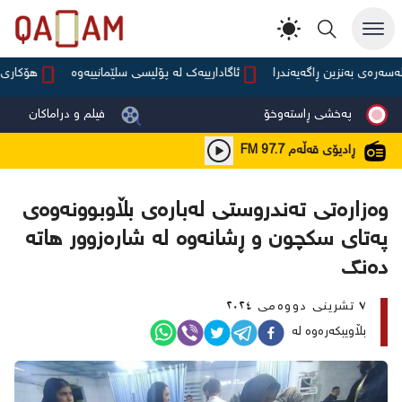
ی بەنزین ڕاگەیەندرا
ئاگادارییەک لە پۆلیسی سلێمانییەوە
هۆکاری لەکا
پەخشی ڕاستەوخۆ
فیلم و دراماکان
ڕادیۆی قەڵەم
FM 97.7
وەزارەتی تەندروستی لەبارەی بڵاوبوونەوەی
پەتای سکچون و ڕشانەوە لە شارەزوور هاتە
دەنگ
٧ تشرینی دووەمی ٢٠٢٤
بڵاویبکەرەوە لە